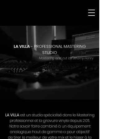
SERVICES
LA VILLA
- PROFESSIONAL MASTERING
REFERENCES
STUDIO
Mastering and cut by Jeremy Henry
LE STUDIO
CONTACT
LA VILLA
est un studio spécialisé dans le Mastering
professionnel et la gravure vinyle depuis 2011.
Notre savoir faire combiné à un équipement
analogique haut de gamme a pour objectif
de tirer le meilleur de votre mix et le hisser à la