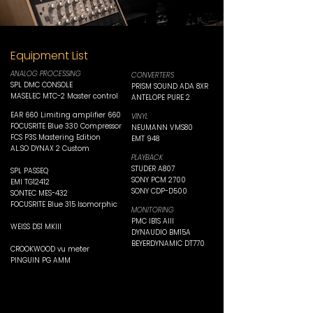
Equipment List
ANALOG PROCESSING
CONVER
TERS
SPL DMC CONSOLE
PRISM SOUND ADA 8XR
MASELEC MTC-2 Master control
ANTE
LOPE PURE 2
EAR 660 Limiting amplifier 660
VINYL
FOCUSRITE Blue 330 Compressor
N
EUMANN VMS80
FCS P3S Mastering Edition
EMT 9
48
AL.SO DYNAX 2 Custom
PLAYBACK
STUDER A807
SPL PASSEQ
SONY PCM 2700
EMI TG12412
SONY CDP-D500
SONTEC MES-432
FOCUSRITE Blue 315 Isomorphic
MONITORING
PMC IB1S AIII
WEISS DS1 MKIII
DYNAUDIO BM15A
BEYERDYNAMIC DT770
CROOKWO
OD vu meter
PINGUIN PG AMM
METERING