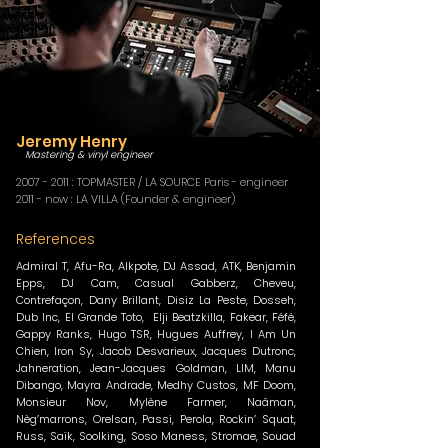
Jeremy Henry
Mastering & vinyl engineer
2007 - 2011
: TOPMASTER / LA SOURCE Paris
- e
ngineer
2011 - no
w : LA VILLA (Founder & e
ngineer)
References
Admiral T, Afu-Ra, Alkpote, DJ Assad, ATK, Benjamin
Epps, DJ Cam, Casual Gabberz, Cheveu,
Contrefaçon, Dany Brillant, Disiz La Peste, Dosseh,
Dub Inc, El Grande Toto, Elji Beatzkilla, Fakear, Féfé,
Gappy Ranks, Hugo TSR, Hugues Auffrey, I Am Un
Chien, Iron Sy, Jacob Desvarieux, Jacques Dutronc,
Jahneration, Jean-Jacques Goldman, LIM, Manu
Dibango, Mayra Andrade, Medhy Custos, MF Doom,
Monsieur Nov, Mylène Farmer, Naâman,
Nèg’marrons, Orelsan, Passi, Perola, Rockin’ Squat,
Russ, Saïk, Soolking, Soso Maness, Stromae, Souad