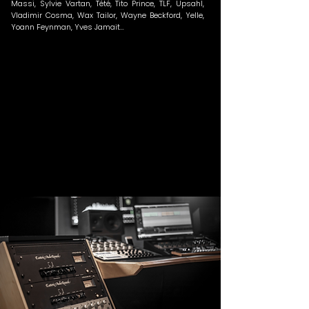
Massi, Sylvie Vartan, Tété, Tito Prince, TLF, Upsahl,
Vladimir Cosma, Wax Tailor, Wayne Beckford, Yelle,
Yoann Feynman, Yves Jamait…